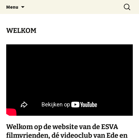
ESVA is uw videoclub in de regio Ede
Ga
Zoeken
VIDEOCLUBEDE
Menu
naar
naar:
de
inhoud
WELKOM
Welkom op de website van de ESVA
filmvrienden, dé videoclub van Ede en