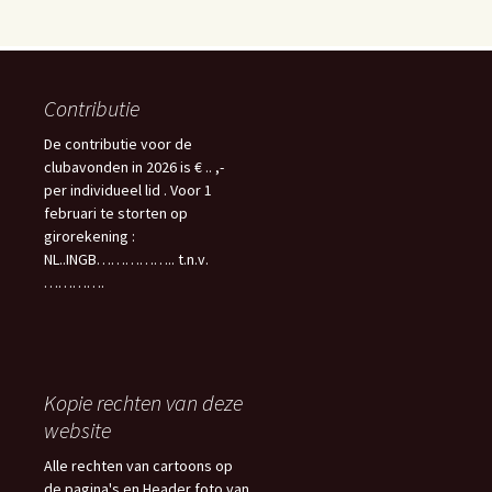
Contributie
De contributie voor de
clubavonden in 2026 is € .. ,-
per individueel lid . Voor 1
februari te storten op
girorekening :
NL..INGB…………….. t.n.v.
………….
Kopie rechten van deze
website
Alle rechten van cartoons op
de pagina's en Header foto van