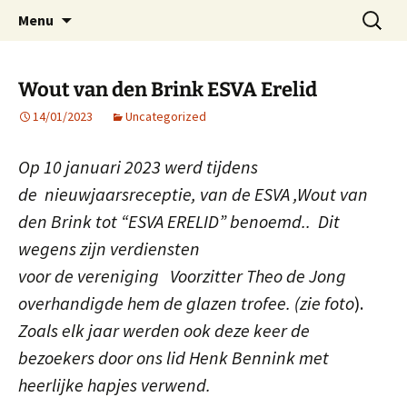
ESVA is uw videoclub in de regio Ede
Ga
Zoeken
VIDEOCLUBEDE
Menu
naar
naar:
de
inhoud
Wout van den Brink ESVA Erelid
14/01/2023
Uncategorized
Op 10 januari 2023 werd tijdens
de nieuwjaarsreceptie, van de ESVA ,Wout van
den Brink tot “ESVA ERELID” benoemd.. Dit
wegens zijn verdiensten
voor de vereniging Voorzitter Theo de Jong
overhandigde hem de glazen trofee. (zie foto
).
Zoals elk jaar werden ook deze keer de
bezoekers door ons lid Henk Bennink met
heerlijke hapjes verwend.