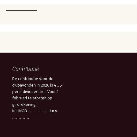
Contributie
De contributie voor de
clubavonden in 2026 is € .. ,-
per individueel lid . Voor 1
februari te storten op
girorekening :
NL..INGB…………….. t.n.v.
………….