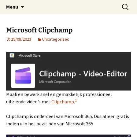
ESVA is uw videoclub in de regio Ede
Ga
Zoeken
VIDEOCLUBEDE
Menu
naar
naar:
de
inhoud
Microsoft Clipchamp
29/08/2023
Uncategorized
Maak en bewerk snel en gemakkelijk professioneel
1
uitziende video’s met
Clipchamp.
Clipchamp is onderdeel van Microsoft 365. Dus alleen gratis
indien u in het bezit ben van Microsoft 365