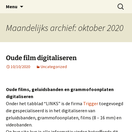
ESVA is uw videoclub in de regio Ede
Ga
Zoeken
VIDEOCLUBEDE
Menu
naar
naar:
de
inhoud
Maandelijks archief: oktober 2020
Oude film digitaliseren
10/10/2020
Uncategorized
Oude films, geluidsbanden en grammofoonplaten
digitaliseren
Onder het tabblad “LINKS” is de firma
Trigger
toegevoegd
die gespecialiseerd is in het digitaliseren van
geluidsbanden, grammofoonplaten, films (8 – 16 mm) en
videobanden.
Op hun site kun je alle informatie vinden betreffende dit