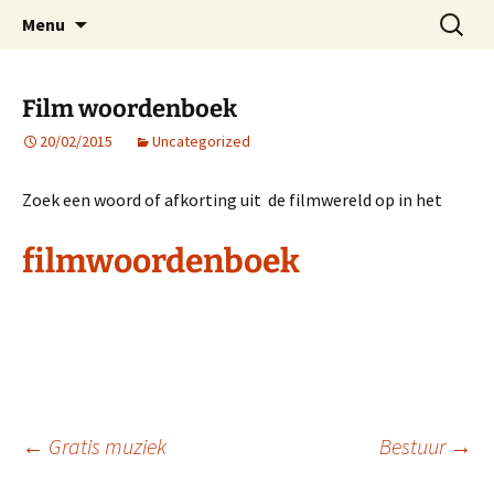
ESVA is uw videoclub in de regio Ede
Ga
Zoeken
VIDEOCLUBEDE
Menu
naar
naar:
de
inhoud
Film woordenboek
20/02/2015
Uncategorized
Zoek een woord of afkorting uit de filmwereld op in het
filmwoordenboek
Berichtnavigatie
←
Gratis muziek
Bestuur
→