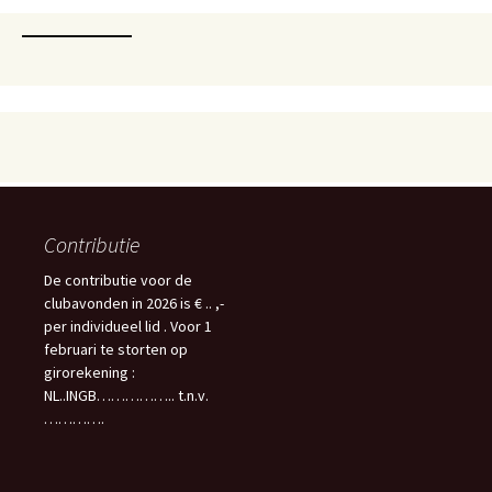
Contributie
De contributie voor de
clubavonden in 2026 is € .. ,-
per individueel lid . Voor 1
februari te storten op
girorekening :
NL..INGB…………….. t.n.v.
………….