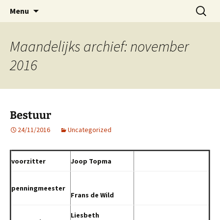
ESVA is uw videoclub in de regio Ede
Ga
Zoeken
VIDEOCLUBEDE
Menu
naar
naar:
de
inhoud
Maandelijks archief: november
2016
Bestuur
24/11/2016
Uncategorized
voorzitter
Joop Topma
penningmeester
Frans de Wild
Liesbeth