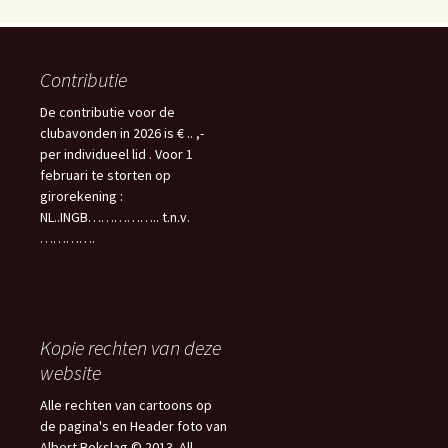
Contributie
De contributie voor de
clubavonden in 2026 is € .. ,-
per individueel lid . Voor 1
februari te storten op
girorekening :
NL..INGB…………….. t.n.v.
………….
Kopie rechten van deze
website
Alle rechten van cartoons op
de pagina's en Header foto van
Albert Bokslag © 2013. All