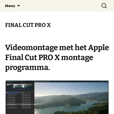
ESVA is uw videoclub in de regio Ede
Ga
Zoeken
VIDEOCLUBEDE
Menu
naar
naar:
de
inhoud
FINAL CUT PRO X
Videomontage met het Apple
Final Cut PRO X montage
programma.