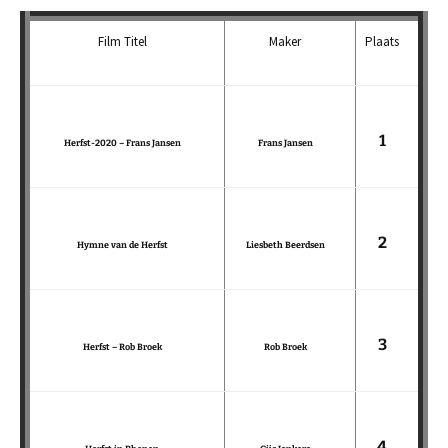
Film Titel
Maker
Plaats
1
Herfst-2020 – Frans Jansen
Frans Jansen
2
Hymne van de Herfst
Liesbeth Beerdsen
3
Herfst – Rob Broek
Rob Broek
4