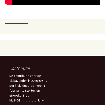
Contributie
De contributie voor de
clubavonden in 2026 is € .. ,-
per individueel lid . Voor 1
februari te storten op
girorekening :
NL..INGB…………….. t.n.v.