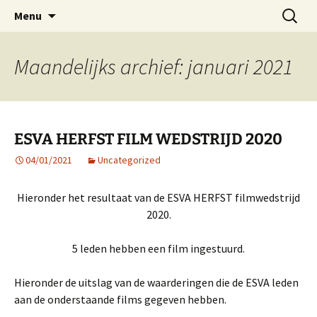
ESVA is uw videoclub in de regio Ede
Ga
Zoeken
VIDEOCLUBEDE
Menu
naar
naar:
de
inhoud
Maandelijks archief: januari 2021
ESVA HERFST FILM WEDSTRIJD 2020
04/01/2021
Uncategorized
Hieronder het resultaat van de ESVA HERFST filmwedstrijd
2020.
5 leden hebben een film ingestuurd.
Hieronder de uitslag van de waarderingen die de ESVA leden
aan de onderstaande films gegeven hebben.