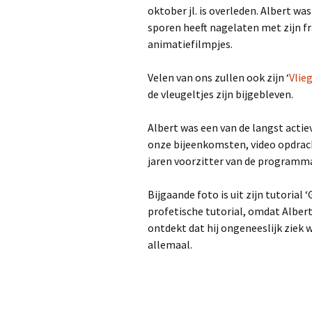
oktober jl. is overleden. Albert was
ESVA 
“Seni
sporen heeft nagelaten met zijn fr
De M
animatiefilmpjes.
Filme
het 
Velen van ons zullen ook zijn ‘
Vlie
de vleugeltjes zijn bijgebleven.
Juryt
Albert was een van de langst actiev
ESVA
onze bijeenkomsten, video opdrac
25-2-
jaren voorzitter van de programm
IN M
HUB
Bijgaande foto is uit zijn tutorial 
profetische tutorial, omdat Albert
IN M
ontdekt dat hij ongeneeslijk ziek w
BOK
allemaal.