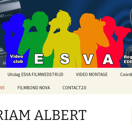
o Ede
UBEDE
Uitslag ESVA FILMWEDSTRIJD
VIDEO MONTAGE
Coörd
WS
FILMBOND NOVA
CONTACT2.0
MAGIX VIDEO
PRIVA
eumfilm over
Wedstrijdreglement
DaVinci Resolve 20
PRIV
erd jaar Oud Ede
ESVA
IAM ALBERT
iMOVIE
moriam oud ESVA lid
Goedel
FINAL CUT PRO X