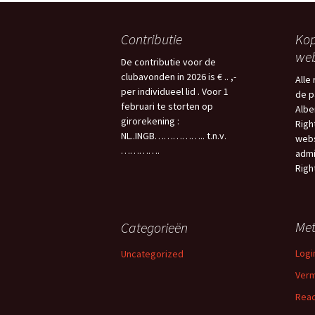
Contributie
Kop
web
De contributie voor de
clubavonden in 2026 is € .. ,-
Alle
per individueel lid . Voor 1
de p
februari te storten op
Albe
girorekening :
Righ
NL..INGB…………….. t.n.v.
webs
………….
admi
Righ
Me
Categorieën
Logi
Uncategorized
Verm
Reac