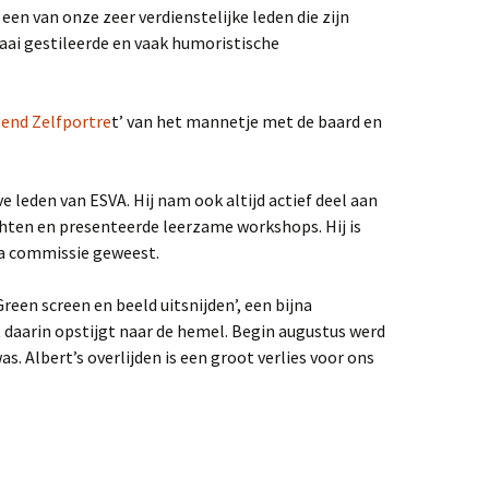
 een van onze zeer verdienstelijke leden die zijn
info balie bij de
oren info middag” in
aai gestileerde en vaak humoristische
eerpaal
n en fotograferen in
openbaar: mag dat?
gend Zelfportre
t’ van het mannetje met de baard en
raining
e leden van ESVA. Hij nam ook altijd actief deel aan
 FILMWEDSTRIJD
hten en presenteerde leerzame workshops. Hij is
2022
a commissie geweest.
EMORIAM HENK
ERTS
‘Green screen en beeld uitsnijden’, een bijna
 daarin opstijgt naar de hemel. Begin augustus werd
EMORIAM ALBERT
as. Albert’s overlijden is een groot verlies voor ons
SLAG