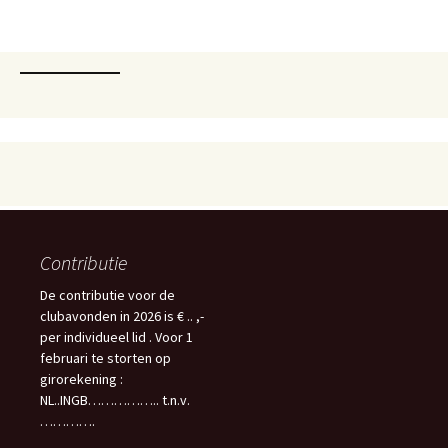
Contributie
De contributie voor de
clubavonden in 2026 is € .. ,-
per individueel lid . Voor 1
februari te storten op
girorekening :
NL..INGB…………….. t.n.v.
………….