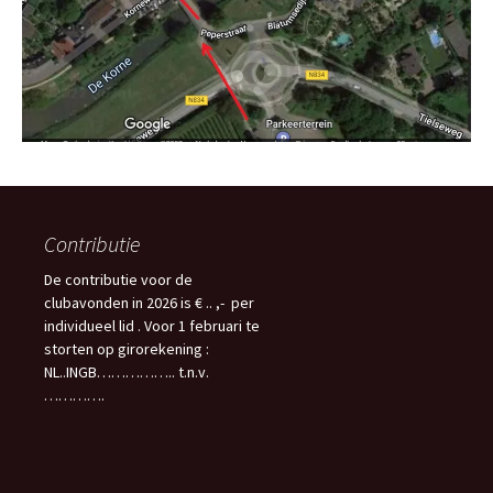
Contributie
De contributie voor de
clubavonden in 2026 is € .. ,- per
individueel lid . Voor 1 februari te
storten op girorekening :
NL..INGB…………….. t.n.v.
………….