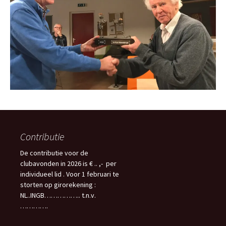
Contributie
De contributie voor de
clubavonden in 2026 is € .. ,- per
individueel lid . Voor 1 februari te
storten op girorekening :
NL..INGB…………….. t.n.v.
………….