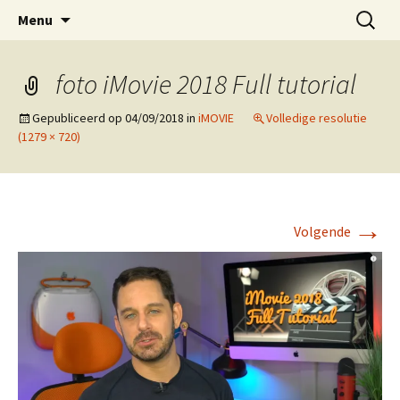
ESVA is uw videoclub in de regio Ede
Ga
Zoeken
VIDEOCLUBEDE
Menu
naar
naar:
de
inhoud
foto iMovie 2018 Full tutorial
Gepubliceerd op
04/09/2018
in
iMOVIE
Volledige resolutie
(1279 × 720)
→
Volgende