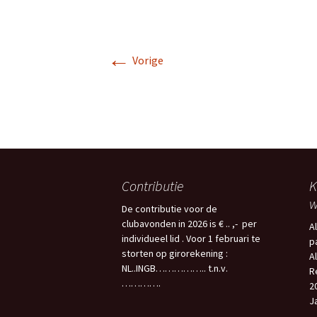
ESVA
GROTE BESTANDEN
2024
VERSTUREN
←
Gezel
Vorige
Belangrijk bij het filmen:
bije
filmvergunning,
auteursrecht
NOVA
Filmen voor niet bij ESVA
aan gesloten
Zeer
opdrachtgevers
Festi
TIPS voor de video
UITS
liefhebber
FILM
Contributie
K
w
De contributie voor de
FILMWEDSTRIJD
Wout
Ereli
clubavonden in 2026 is € .. ,- per
A
individueel lid . Voor 1 februari te
p
storten op girorekening :
Uits
A
WEDS
NL..INGB…………….. t.n.v.
R
………….
2
ESVA 
J