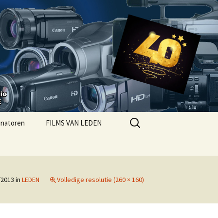
Zoeken
inatoren
FILMS VAN LEDEN
naar:
CYBELEID ESVA
ACYREGLEMENT
/2013
in
LEDEN
Volledige resolutie (260 × 160)