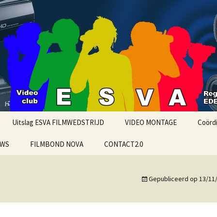
o Ede
UBEDE
Uitslag ESVA FILMWEDSTRIJD
VIDEO MONTAGE
Coörd
UWS
FILMBOND NOVA
CONTACT2.0
MAGIX VIDEO
PRIVA
eumfilm over
Wedstrijdreglement
DaVinci Resolve 20
PRIV
erd jaar Oud Ede
ESVA
Gepubliceerd op
13/11
iMOVIE
moriam oud ESVA lid
Goedel
FINAL CUT PRO X