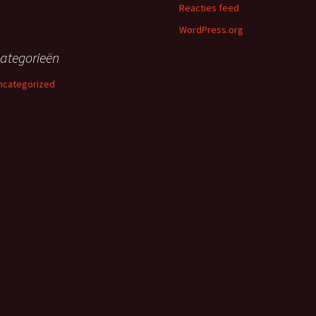
Reacties feed
info balie bij de
oren info middag” in
WordPress.org
eerpaal
ategorieën
n en fotograferen in
openbaar: mag dat?
ncategorized
raining
 FILMWEDSTRIJD
2022
EMORIAM HENK
ERTS
EMORIAM ALBERT
SLAG