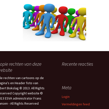
 FILMWEDSTRIJD
Microsoft Clipchamp
lige ESVA Nieuwjaar
PINNACLE STUDIO
enkomst 2024
 FILMGALA
 geslaagd Regio
val 2023
LAG ESVA
WEDSTRIJD 2023
opie rechten van deze
Recente reacties
ebsite
 van den Brink ESVA
d
lle rechten van cartoons op de
agina's en Header foto van
Meta
lag VAKANTIE FILM
lbert Bokslag © 2013. All Rights
TRIJD 15-11-2022
eserved Copyright website ©
Login
013 ESVA administrator Frans
40 jaar
ansen - All Rights Reserved
Vermeldingen feed