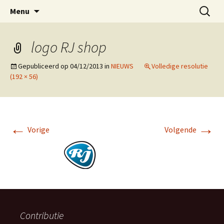
ESVA is uw videoclub in de regio Ede
Ga
Zoeken
VIDEOCLUBEDE
Menu
naar
naar:
de
inhoud
logo RJ shop
Gepubliceerd op
04/12/2013
in
NIEUWS
Volledige resolutie
(192 × 56)
←
→
Vorige
Volgende
Contributie