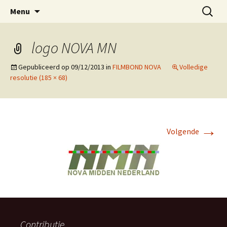
ESVA is uw videoclub in de regio Ede
Ga
Zoeken
VIDEOCLUBEDE
Menu
naar
naar:
de
inhoud
logo NOVA MN
Gepubliceerd op
09/12/2013
in
FILMBOND NOVA
Volledige
resolutie (185 × 68)
→
Volgende
Contributie