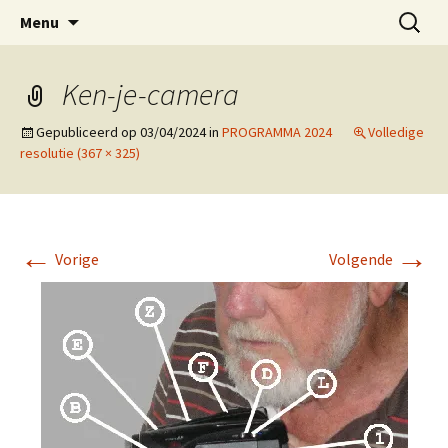
ESVA is uw videoclub in de regio Ede
Ga
Zoeken
VIDEOCLUBEDE
Menu
naar
naar:
de
inhoud
Ken-je-camera
Gepubliceerd op
03/04/2024
in
PROGRAMMA 2024
Volledige
resolutie (367 × 325)
←
→
Vorige
Volgende