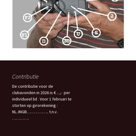
Contributie
De contributie voor de
clubavonden in 2026 is € .. ,- per
individueel lid . Voor 1 februari te
storten op girorekening :
NL..INGB…………….. t.n.v.
………….