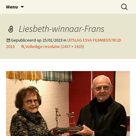
ESVA is uw videoclub in de regio Ede
Ga
Zoeken
VIDEOCLUBEDE
Menu
naar
naar:
de
inhoud
Liesbeth-winnaar-Frans
Gepubliceerd op
25/01/2023
in
UITSLAG ESVA FILMWEDSTRIJD
2023
Volledige resolutie (2437 × 1625)