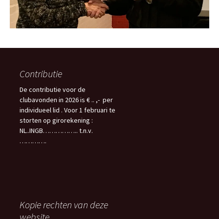
Contributie
De contributie voor de
clubavonden in 2026 is € .. ,- per
individueel lid . Voor 1 februari te
storten op girorekening :
NL..INGB…………….. t.n.v.
………….
Kopie rechten van deze
website