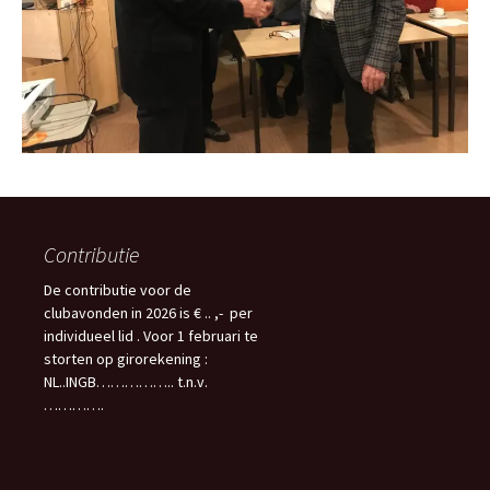
Contributie
De contributie voor de
clubavonden in 2026 is € .. ,- per
individueel lid . Voor 1 februari te
storten op girorekening :
NL..INGB…………….. t.n.v.
………….